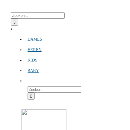
Skip
to
Search
content
for:
Toggle
Navigation
DAMES
HEREN
KIDS
BABY
SEARCH
FOR: