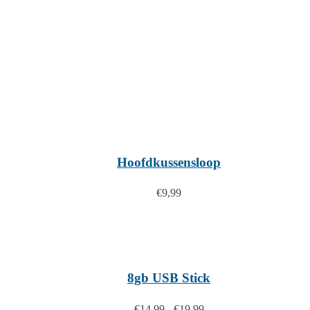
Hoofdkussensloop
€
9,99
8gb USB Stick
Prijsklasse:
€
14,99
-
€
19,99