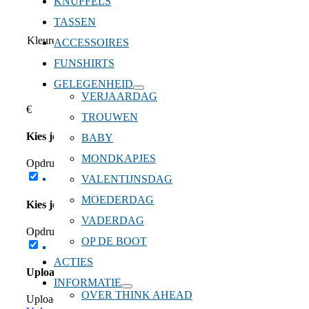
KNUFFELS
TASSEN
Kleuren Knuffel Shirts
ACCESSOIRES
FUNSHIRTS
GELEGENHEID
Wis selectie
VERJAARDAG
€
TROUWEN
Kies je opdruk borst
BABY
MONDKAPJES
Opdruk Borst
*
VALENTIJNSDAG
MOEDERDAG
Kies je opdruk rug
VADERDAG
Opdruk rug
OP DE BOOT
ACTIES
Upload eigen ontwerp
INFORMATIE
OVER THINK AHEAD
Upload bestand borst
Sleep je bestand hierin