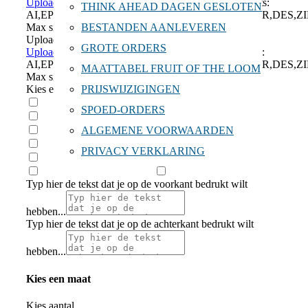
Upload bestand Borst
Drag File Here
Accepted formats:
THINK AHEAD DAGEN GESLOTEN
AI,EPS,JPG,JPEG,PNG,PDF,DOC,DOCX,IMG,CDR,DES,ZIP
BESTANDEN AANLEVEREN
Max size: 1MB
Upload bestand rug
Sleep je bestand hierin
GROTE ORDERS
Upload bestand Rug
Drag File Here
Accepted formats:
AI,EPS,JPG,JPEG,PNG,PDF,DOC,DOCX,IMG,CDR,DES,ZIP
MAATTABEL FRUIT OF THE LOOM
Max size: 1MB
PRIJSWIJZIGINGEN
Kies een ontwerp
SPOED-ORDERS
ALGEMENE VOORWAARDEN
PRIVACY VERKLARING
Typ hier de tekst dat je op de voorkant bedrukt wilt
hebben...
Typ hier de tekst dat je op de achterkant bedrukt wilt
hebben...
Kies een maat
Kies aantal