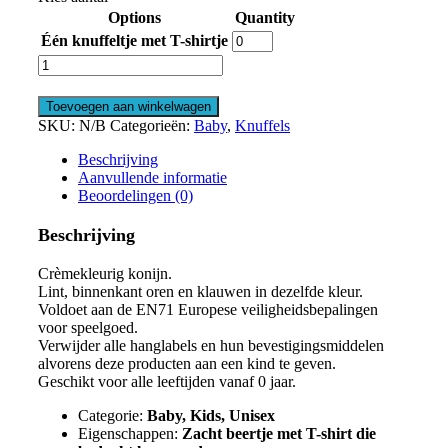
Options
Quantity
Één knuffeltje met T-shirtje
Fluffy
Konijntje
aantal
Toevoegen aan winkelwagen
SKU:
N/B
Categorieën:
Baby
,
Knuffels
Beschrijving
Aanvullende informatie
Beoordelingen (0)
Beschrijving
Crèmekleurig konijn.
Lint, binnenkant oren en klauwen in dezelfde kleur.
Voldoet aan de EN71 Europese veiligheidsbepalingen
voor speelgoed.
Verwijder alle hanglabels en hun bevestigingsmiddelen
alvorens deze producten aan een kind te geven.
Geschikt voor alle leeftijden vanaf 0 jaar.
Categorie:
Baby, Kids, Unisex
Eigenschappen:
Zacht beertje met T-shirt die