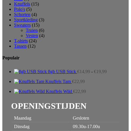
Knuffels
(15)
Polo's
(5)
Schorten
(4)
Sportkleding
(3)
Sweaters
(15)
Truien
(6)
Vesten
(4)
T-shirts
(24)
Tassen
(12)
Populair
Prijsklasse:
8gb USB Stick
€
14,99
-
€
19,99
€14,99
tot
Knuffels Tam
€
22,99
€19,99
Knuffels Wild
€
22,99
OPENINGSTIJDEN
Maandag
Gesloten
Dinsdag
09.30u-17.00u