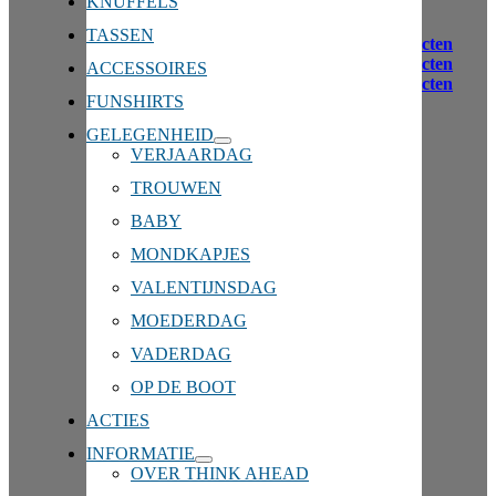
KNUFFELS
Toon
30 Producten
TASSEN
Toon
30 Producten
Toon
60 Producten
ACCESSOIRES
Toon
90 Producten
FUNSHIRTS
GELEGENHEID
VERJAARDAG
Premium
TROUWEN
Polo Unisex
BABY
MONDKAPJES
€
15,99
VALENTIJNSDAG
MOEDERDAG
VADERDAG
Polo Unisex
OP DE BOOT
€
13,99
ACTIES
INFORMATIE
OVER THINK AHEAD