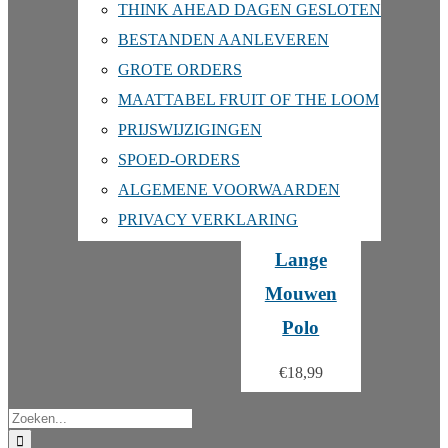
Polo Kids
THINK AHEAD DAGEN GESLOTEN
BESTANDEN AANLEVEREN
€
10,99
GROTE ORDERS
MAATTABEL FRUIT OF THE LOOM
PRIJSWIJZIGINGEN
Polo Dames
SPOED-ORDERS
€
11,99
ALGEMENE VOORWAARDEN
PRIVACY VERKLARING
Lange
Mouwen
Polo
€
18,99
Search
for: