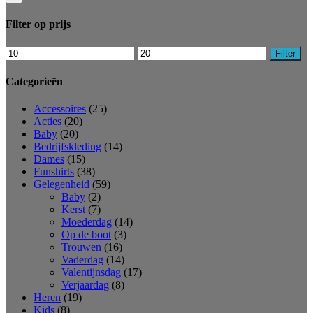
Filter op prijs
Min.
Max.
Filter
prijs
prijs
Categorieën
Accessoires
(25)
Acties
(20)
Baby
(20)
Bedrijfskleding
(14)
Dames
(15)
Funshirts
(38)
Gelegenheid
(59)
Baby
(2)
Kerst
(7)
Moederdag
(14)
Op de boot
(3)
Trouwen
(16)
Vaderdag
(14)
Valentijnsdag
(17)
Verjaardag
(8)
Heren
(19)
Kids
(8)